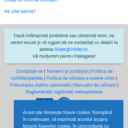
Ați uitat parola?
Dacă întâmpinați probleme sau observați erori, ne
cerem scuze și vă rugam să ne contactați cu detalii la
adresa
bilete@infofer.ro
.
Vă mulțumim pentru înțelegere!
Contactați-ne
|
Termenii și condițiile
|
Politica de
confidențialitate
|
Politica de utilizare a cookie-urilor
|
Prelucrarea datelor personale
|
Manualul de utilizare
|
Reglementări legitimații metropolitane
Acest site folosește fișiere cookie. Navigând
Soluție software finanțată din Fondul European de
în continuare, vă exprimați acordul asupra
Dezvoltare Regională prin
folosirii fișierelor cookie, în concordanță cu