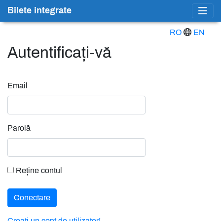
Bilete integrate
RO
EN
Autentificați-vă
Email
Parolă
Reține contul
Conectare
Creați un cont de utilizator!