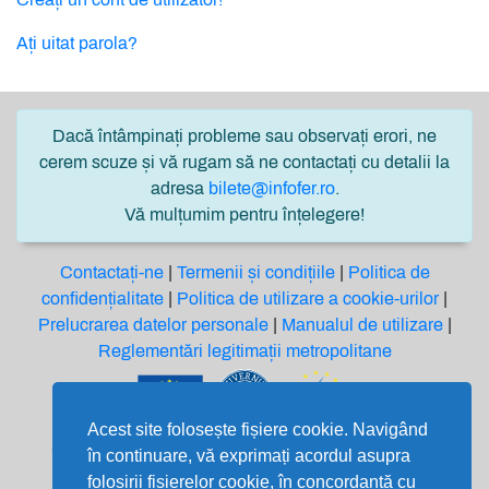
Ați uitat parola?
Dacă întâmpinați probleme sau observați erori, ne
cerem scuze și vă rugam să ne contactați cu detalii la
adresa
bilete@infofer.ro
.
Vă mulțumim pentru înțelegere!
Contactați-ne
|
Termenii și condițiile
|
Politica de
confidențialitate
|
Politica de utilizare a cookie-urilor
|
Prelucrarea datelor personale
|
Manualul de utilizare
|
Reglementări legitimații metropolitane
Acest site folosește fișiere cookie. Navigând
Soluție software finanțată din Fondul European de
în continuare, vă exprimați acordul asupra
Dezvoltare Regională prin
folosirii fișierelor cookie, în concordanță cu