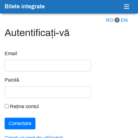
Bilete integrate
RO
EN
Autentificați-vă
Email
Parolă
Reține contul
Conectare
Creați un cont de utilizator!