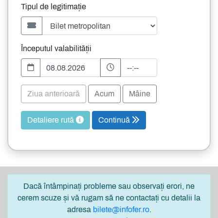
Tipul de legitimație
Începutul valabilității
Ziua anterioară
Acum
Mâine
Detaliere rută
Continuă
Dacă întâmpinați probleme sau observați erori, ne
cerem scuze și vă rugam să ne contactați cu detalii la
adresa
bilete@infofer.ro
.