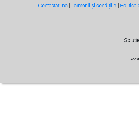
Contactați-ne
|
Termenii și condițiile
|
Politica 
Soluți
Acest