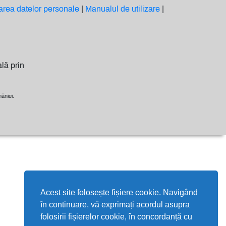
area datelor personale
|
Manualul de utilizare
|
lă prin
âniei.
Acest site folosește fișiere cookie. Navigând
în continuare, vă exprimați acordul asupra
folosirii fișierelor cookie, în concordanță cu