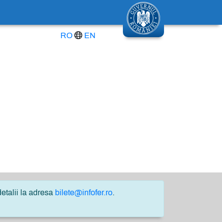
RO
EN
etalii la adresa
bilete@infofer.ro
.